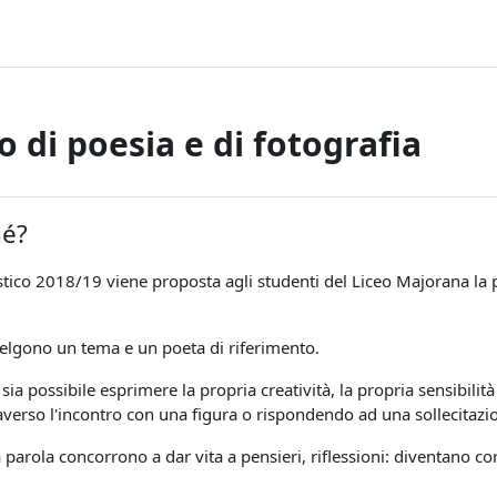
 di poesia e di fotografia
ella sezione
hé?
stico 2018/19 viene proposta agli studenti del Liceo Majorana la 
elgono un tema e un poeta di riferimento.
ia possibile esprimere la propria creatività, la propria sensibilit
traverso l'incontro con una figura o rispondendo ad una sollecitazi
parola concorrono a dar vita a pensieri, riflessioni: diventano cor