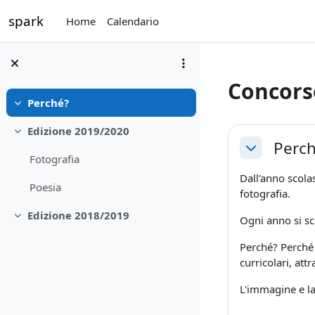
Vai al contenuto principale
spark
Home
Calendario
Concorso
Perché?
Minimizza
Schema d
Edizione 2019/2020
Minimizza
Perc
Minimizza
Fotografia
Dall'anno scola
Poesia
fotografia.
Edizione 2018/2019
Ogni anno si sc
Minimizza
Perché? Perché s
curricolari, at
L'immagine e la 