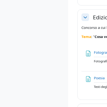
Edizi
Minimizza
Concorso a cui 
Tema
: "
Cosa v
Fotogra
Fotografi
P
Poesia
Testi deg