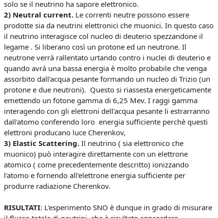
solo se il neutrino ha sapore elettronico.
2) Neutral current.
Le correnti neutre possono essere
prodotte sia da neutrini elettronici che muonici. In questo caso
il neutrino interagisce col nucleo di deuterio spezzandone il
legame . Si liberano così un protone ed un neutrone. Il
neutrone verrà rallentato urtando contro i nuclei di deuterio e
quando avrà una bassa energia è molto probabile che venga
assorbito dall'acqua pesante formando un nucleo di Trizio (un
protone e due neutroni). Questo si riassesta energeticamente
emettendo un fotone gamma di 6,25 Mev. I raggi gamma
interagendo con gli elettroni dell'acqua pesante li estrarranno
dall'atomo conferendo loro energia sufficiente perchè questi
elettroni producano luce Cherenkov,
3) Elastic Scattering.
Il neutrino ( sia elettronico che
muonico) può interagire direttamente con un elettrone
atomico ( come precedentemente descritto) ionizzando
l'atomo e fornendo all'elettrone energia sufficiente per
produrre radiazione Cherenkov.
RISULTATI
: L'esperimento SNO è dunque in grado di misurare