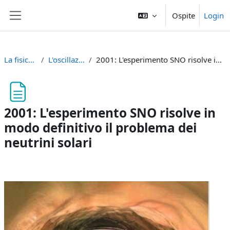
Vai al contenuto principale
Ospite
Login
Pannello laterale
La fisica dei neutrini
L'oscillazione dei neutrini
2001: L'esperimento SNO risolve in modo definitivo il problema dei neutrini solari
2001: L'esperimento SNO risolve in
modo definitivo il problema dei
neutrini solari
Aggregazione dei criteri