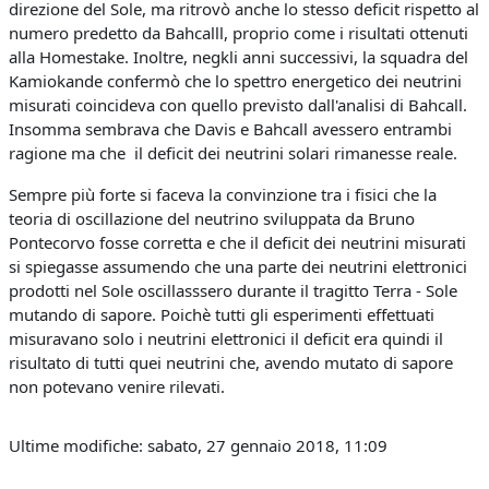
direzione del Sole, ma ritrovò anche lo stesso deficit rispetto al
numero predetto da Bahcalll, proprio come i risultati ottenuti
alla Homestake. Inoltre, negkli anni successivi, la squadra del
Kamiokande confermò che lo spettro energetico dei neutrini
misurati coincideva con quello previsto dall'analisi di Bahcall.
Insomma sembrava che Davis e Bahcall avessero entrambi
ragione ma che il deficit dei neutrini solari rimanesse reale.
Sempre più forte si faceva la convinzione tra i fisici che la
teoria di oscillazione del neutrino sviluppata da Bruno
Pontecorvo fosse corretta e che il deficit dei neutrini misurati
si spiegasse assumendo che una parte dei neutrini elettronici
prodotti nel Sole oscillasssero durante il tragitto Terra - Sole
mutando di sapore. Poichè tutti gli esperimenti effettuati
misuravano solo i neutrini elettronici il deficit era quindi il
risultato di tutti quei neutrini che, avendo mutato di sapore
non potevano venire rilevati.
Ultime modifiche: sabato, 27 gennaio 2018, 11:09