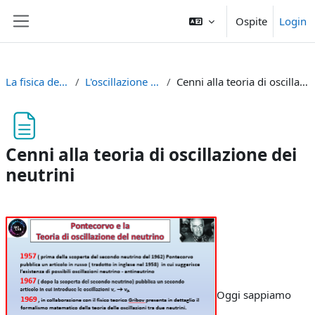
Vai al contenuto principale
Ospite
Login
Pannello laterale
La fisica dei neutrini
L'oscillazione dei neutrini
Cenni alla teoria di oscillazione dei neutrini
Cenni alla teoria di oscillazione dei
neutrini
Aggregazione dei criteri
Oggi sappiamo