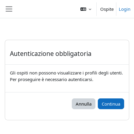
Vai al contenuto principale
Ospite
Login
Pannello laterale
Autenticazione obbligatoria
Gli ospiti non possono visualizzare i profili degli utenti.
Per proseguire è necessario autenticarsi.
Annulla
Continua