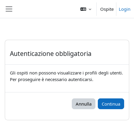
Vai al contenuto principale
Ospite
Login
Pannello laterale
Autenticazione obbligatoria
Gli ospiti non possono visualizzare i profili degli utenti.
Per proseguire è necessario autenticarsi.
Annulla
Continua