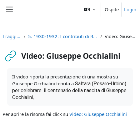
Vai al contenuto principale
Ospite
Login
Pannello laterale
I raggi cosmici
5. 1930-1932: I contributi di Rossi, Blackett e Occhialini
Video: Giuseppe Occhialini
Video: Giuseppe Occhialini
Aggregazione dei criteri
Il video riporta la presentazione di una mostra su
Giuseppe Occhialini tenuta a
Saltara (Pesaro-Urbino)
per celebrare il centenario della nascita di Giuseppe
Occhialini,
Per aprire la risorsa fai click su
Video: Giuseppe Occhialini