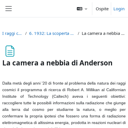
Vai al contenuto principale
Ospite
Login
Pannello laterale
I raggi cosmici
6. 1932: La scoperta del positrone
La camera a nebbia di Anderson
La camera a nebbia di Anderson
Aggregazione dei criteri
Dalla metà degli anni '20 di fronte al problema della natura dei raggi
cosmici il programma di ricerca di Robert A. Millikan al Californian
Institute of Technology (Caltech) aveva i seguenti obiettivi:
raccogliere tutte le possibili informazioni sulla radiazione che giunge
alla terra dal cosmo per studiarne la natura, o meglio per
confermare la propria ipotesi che fossero una forma di radiazione
elettromagnetica di altissima energia, prodotta in reazioni nucleari di