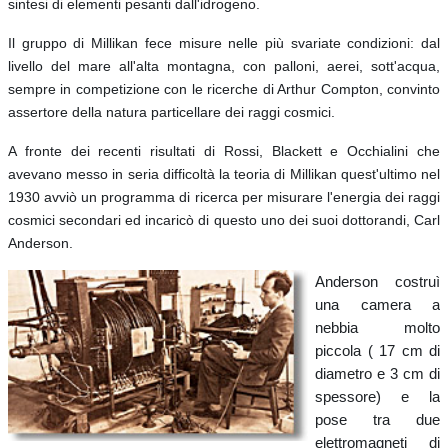
sintesi di elementi pesanti dall'idrogeno.
Il gruppo di Millikan fece misure nelle più svariate condizioni: dal
livello del mare all'alta montagna, con palloni, aerei, sott'acqua,
sempre in competizione con le ricerche di Arthur Compton, convinto
assertore della natura particellare dei raggi cosmici.
A fronte dei recenti risultati di Rossi, Blackett e Occhialini che
avevano messo in seria difficoltà la teoria di Millikan quest'ultimo nel
1930 avviò un programma di ricerca per misurare
l'energia dei raggi
cosmici secondari ed incaricò di questo uno dei suoi dottorandi, Carl
Anderson.
Anderson costruì
una camera a
nebbia molto
piccola ( 17 cm di
diametro e 3 cm di
spessore) e la
pose tra due
elettromagneti di