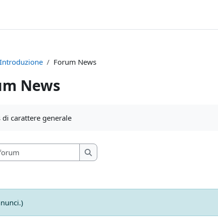
Introduzione
Forum News
um News
i criteri
di carattere generale
Cerca nei forum
Cerca nei forum
nunci.)