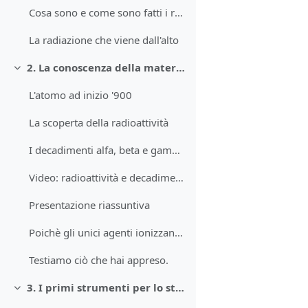
Cosa sono e come sono fatti i raggi cosmici
La radiazione che viene dall'alto
2. La conoscenza della materia agli inizi del '900
Minimizza
L'atomo ad inizio '900
La scoperta della radioattività
I decadimenti alfa, beta e gamma
Video: radioattività e decadimenti nucleari
Presentazione riassuntiva
Poichè gli unici agenti ionizzanti che conoscevan...
Testiamo ciò che hai appreso.
3. I primi strumenti per lo studio delle radiazioni ionizzanti
Minimizza