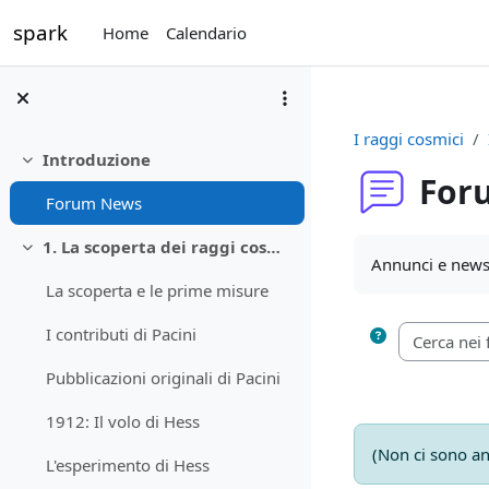
Vai al contenuto principale
spark
Home
Calendario
I raggi cosmici
Introduzione
Minimizza
For
Forum News
Aggregazione de
1. La scoperta dei raggi cosmici
Minimizza
Annunci e news 
La scoperta e le prime misure
I contributi di Pacini
Pubblicazioni originali di Pacini
1912: Il volo di Hess
(Non ci sono an
L'esperimento di Hess