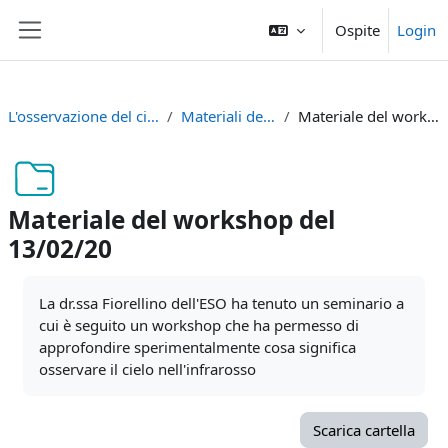
Vai al contenuto principale
Ospite
Login
Pannello laterale
L'osservazione del cielo in banda radio
Materiali del PCTO - 2020
Materiale del workshop del 13/02/20
Materiale del workshop del
13/02/20
Aggregazione dei criteri
La dr.ssa Fiorellino dell'ESO ha tenuto un seminario a
cui è seguito un workshop che ha permesso di
approfondire sperimentalmente cosa significa
osservare il cielo nell'infrarosso
Scarica cartella