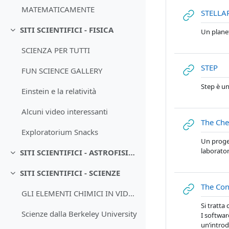
MATEMATICAMENTE
STELLA
SITI SCIENTIFICI - FISICA
Un planet
Minimizza
SCIENZA PER TUTTI
UR
STEP
FUN SCIENCE GALLERY
Step è un
Einstein e la relatività
Alcuni video interessanti
The Che
Exploratorium Snacks
Un proge
laborator
SITI SCIENTIFICI - ASTROFISICA
Minimizza
SITI SCIENTIFICI - SCIENZE
Minimizza
The Con
GLI ELEMENTI CHIMICI IN VIDEO
Si tratta
Scienze dalla Berkeley University
I softwar
un’intro