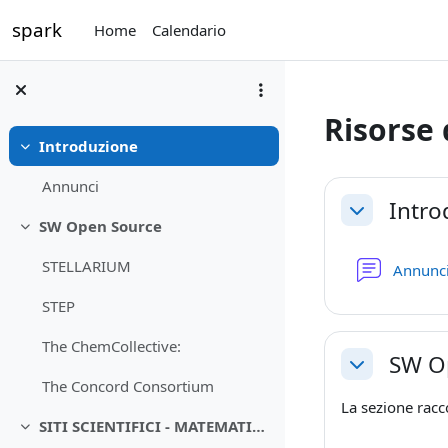
Vai al contenuto principale
spark
Home
Calendario
Risorse 
Introduzione
Minimizza
Schema d
Annunci
Intro
Minimizza
SW Open Source
Minimizza
STELLARIUM
Annunc
STEP
The ChemCollective:
SW O
Minimizza
The Concord Consortium
La sezione racc
SITI SCIENTIFICI - MATEMATICA
Minimizza