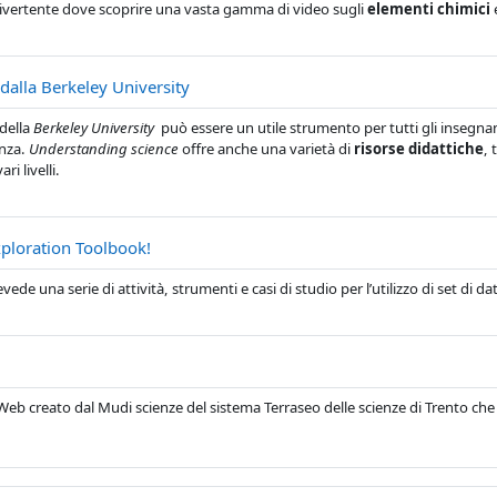
divertente dove scoprire una vasta gamma di video sugli
elementi chimici
e
URL
dalla Berkeley University
della
Berkeley University
può essere un utile strumento per tutti gli insegnan
enza.
Understanding science
offre anche una varietà di
risorse didattiche
, 
ari livelli.
URL
xploration Toolbook!
evede una serie di attività, strumenti e casi di studio per l’utilizzo di set di da
URL
Web creato dal Mudi scienze del sistema Terraseo delle scienze di Trento che 