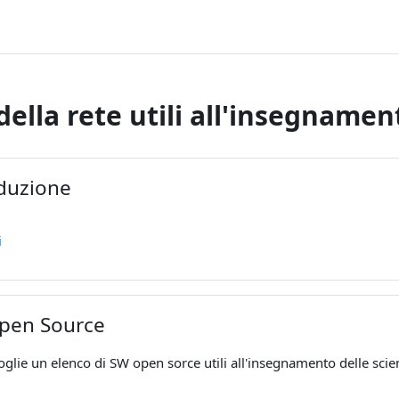
della rete utili all'insegnamen
ella sezione
duzione
Forum
i
pen Source
oglie un elenco di SW open sorce utili all'insegnamento delle scie