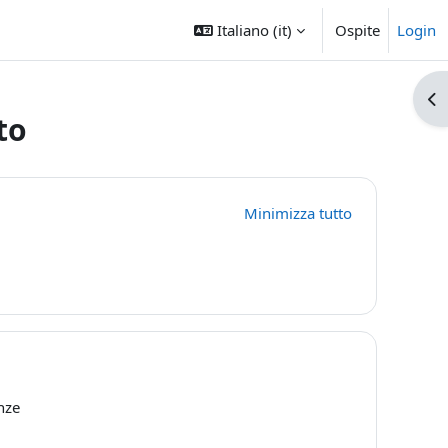
Italiano ‎(it)‎
Ospite
Login
Apr
to
Minimizza tutto
nze