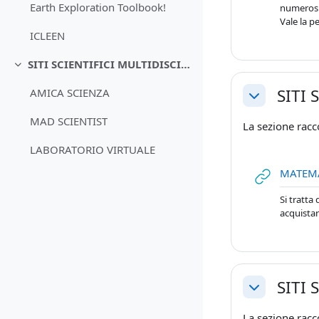
Earth Exploration Toolbook!
numerosis
Vale la p
ICLEEN
SITI SCIENTIFICI MULTIDISCIPLINARI
Minimizza
SITI 
AMICA SCIENZA
Minimizza
MAD SCIENTIST
La sezione racc
LABORATORIO VIRTUALE
MATEM
Si tratta 
acquistar
SITI 
Minimizza
La sezione racco