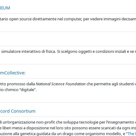
URL
RIUM
ario open source direttamente nel computer, per vedere immagini decisament
L
 simulatore interattivo di fisica. Si scelgono oggetti e condizioni iniziali e se
URL
mCollective:
tto promosso dalla
National Science Foundation
che permette agli studenti 
io chimico “digitale”.
URL
cord Consortium
 di un’organizzazione non-profit che sviluppa tecnologie per l’insegnamento di 
e liberi messi a disposizione nel loro sito possono essere scaricati da ogni 
duzione alla genetica guidata da un drago come organismo modello, e “
The 