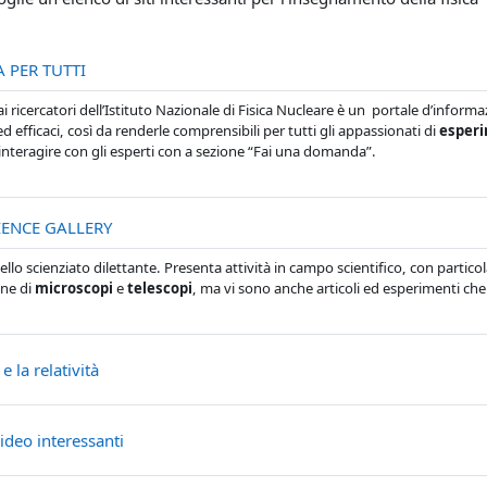
URL
A PER TUTTI
i ricercatori dell’Istituto Nazionale di Fisica Nucleare è un portale d’informa
ed efficaci, così da renderle comprensibili per tutti gli appassionati di
esperi
 interagire con gli esperti con a sezione “Fai una domanda”.
URL
IENCE GALLERY
 dello scienziato dilettante. Presenta attività in campo scientifico, con particol
one di
microscopi
e
telescopi
, ma vi sono anche articoli ed esperimenti che
Pagina
e la relatività
Pagina
ideo interessanti