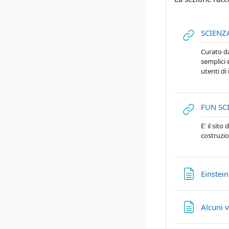
SCIENZ
Curato da
semplici 
utenti di
FUN SC
E' il sito
costruzi
Einstein 
Alcuni v