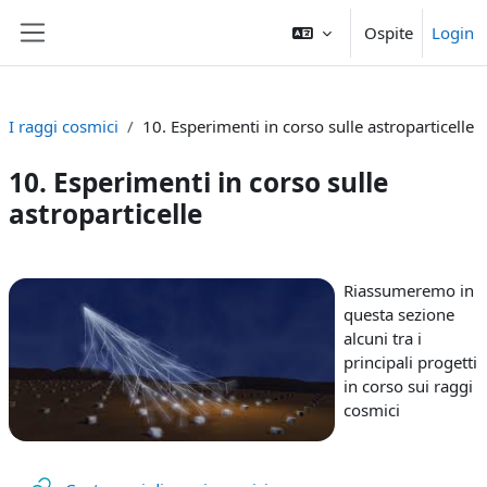
Vai al contenuto principale
Ospite
Login
Pannello laterale
I raggi cosmici
10. Esperimenti in corso sulle astroparticelle
10. Esperimenti in corso sulle
astroparticelle
Schema della sezione
Riassumeremo in
questa sezione
alcuni tra i
principali progetti
in corso sui raggi
cosmici