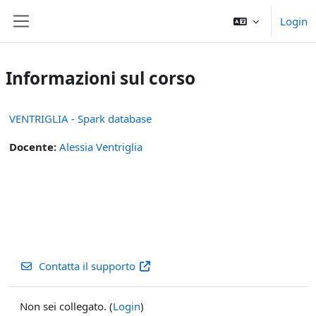
Vai al contenuto principale
Login
Pannello laterale
Informazioni sul corso
VENTRIGLIA - Spark database
Docente:
Alessia Ventriglia
Contatta il supporto
Non sei collegato. (
Login
)