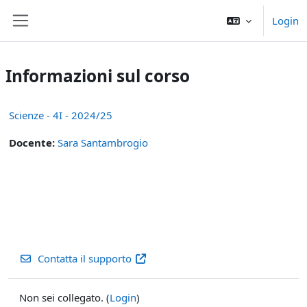
Vai al contenuto principale
Login
Pannello laterale
Informazioni sul corso
Scienze - 4I - 2024/25
Docente:
Sara Santambrogio
Contatta il supporto
Non sei collegato. (
Login
)