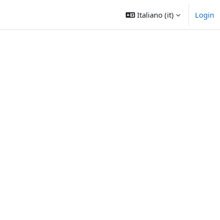
Italiano ‎(it)‎
Login