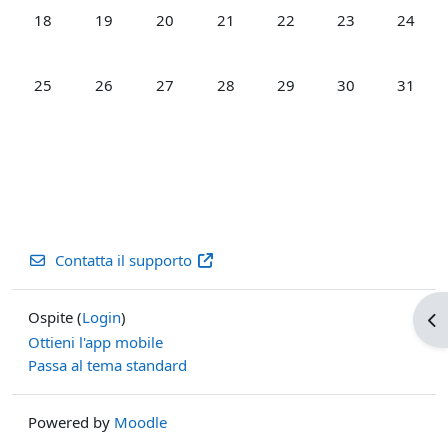
Nessun evento, lunedì 18 agosto
Nessun evento, martedì 19 agosto
Nessun evento, mercoledì 20 agosto
Nessun evento, giovedì 21 agosto
Nessun evento, venerdì 2
Nessun evento, s
Nessun 
18
19
20
21
22
23
24
Nessun evento, lunedì 25 agosto
Nessun evento, martedì 26 agosto
Nessun evento, mercoledì 27 agosto
Nessun evento, giovedì 28 agosto
Nessun evento, venerdì 2
Nessun evento, s
Nessun 
25
26
27
28
29
30
31
Contatta il supporto
Ospite (
Login
)
Apr
Ottieni l'app mobile
Passa al tema standard
Powered by
Moodle