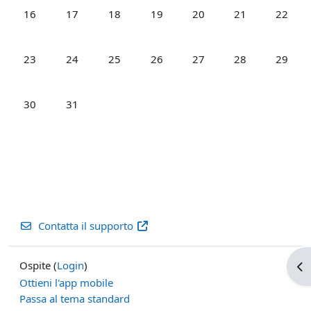
Nessun evento, lunedì 16 dicembre
Nessun evento, martedì 17 dicembre
Nessun evento, mercoledì 18 dicembre
Nessun evento, giovedì 19 dicemb
Nessun evento, venerdì 
Nessun evento, 
Nessun 
16
17
18
19
20
21
22
Nessun evento, lunedì 23 dicembre
Nessun evento, martedì 24 dicembre
Nessun evento, mercoledì 25 dicembre
Nessun evento, giovedì 26 dicemb
Nessun evento, venerdì 
Nessun evento, 
Nessun 
23
24
25
26
27
28
29
Nessun evento, lunedì 30 dicembre
Nessun evento, martedì 31 dicembre
30
31
Contatta il supporto
Ospite (
Login
)
Apr
Ottieni l'app mobile
Passa al tema standard