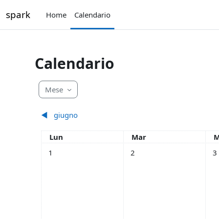
Vai al contenuto principale
spark
Home
Calendario
Calendario
Mese
◀︎
giugno
Lunedi
Martedì
M
Lun
Mar
M
Nessun evento, lunedì 1 luglio
Nessun evento, martedì 2 lu
Nes
1
2
3